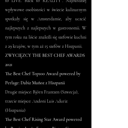
to LIVE. Back to REALITY”. Najbardziej 
wpływowe osobistości w świecie kulinarnym 
spotkały się w Amsterdamie, aby uczcić 
najlepszych z najlepszych w gastronomii. W 
tym roku na liście znaleźli się szefowie kuchni 
z 29 krajów, w tym aż 15 szefów z Hiszpanii.
ZWYCIĘZCY THE BEST CHEF AWARDS 
2021
The Best Chef Top100 Award powered by 
Perlage: Dabiz Muñoz z Hiszpanii
Drugie miejsce: Björn Frantzen (Szwecja), 
trzecie miejsce: Andoni Luis Aduriz 
(Hiszpania)
The Best Chef Rising Star Award powered 