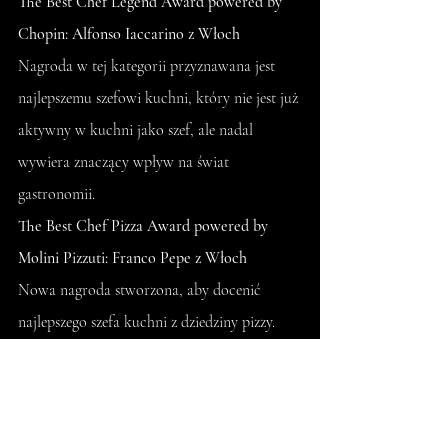
The Best Chef Legend Award powered by 
Chopin: Alfonso Iaccarino z Włoch
Nagroda w tej kategorii przyznawana jest 
najlepszemu szefowi kuchni, który nie jest już 
aktywny w kuchni jako szef, ale nadal 
wywiera znaczący wpływ na świat 
gastronomii.
The Best Chef Pizza Award powered by 
Molini Pizzuti: Franco Pepe z Włoch
Nowa nagroda stworzona, aby docenić 
najlepszego szefa kuchni z dziedziny pizzy.
Pełny ranking The Best Chef Awards 2021 
dostępny jest na stronie 
www.thebestchefawards.com