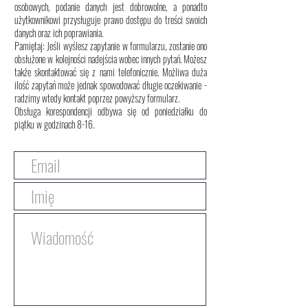
osobowych, podanie danych jest dobrowolne, a ponadto
użytkownikowi przysługuje prawo dostępu do treści swoich
danych oraz ich poprawiania.
Pamiętaj: Jeśli wyślesz zapytanie w formularzu, zostanie ono
obsłużone w kolejności nadejścia wobec innych pytań. Możesz
także skontaktować się z nami telefonicznie. Możliwa duża
ilość zapytań może jednak spowodować długie oczekiwanie -
radzimy wtedy kontakt poprzez powyższy formularz.
Obsługa korespondencji odbywa się od poniedziałku do
piątku w godzinach 8-16
.