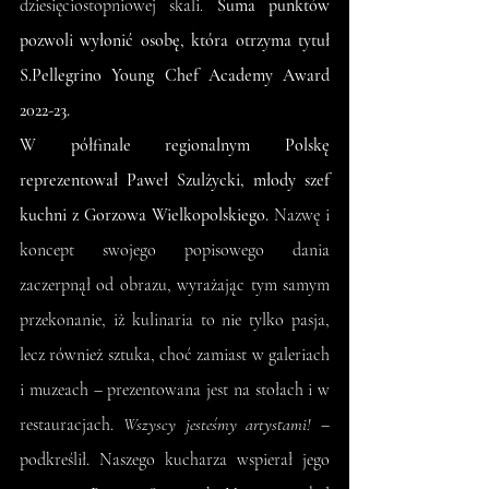
dziesięciostopniowej skali. 
Suma punktów 
pozwoli wyłonić osobę, która otrzyma tytuł 
S.Pellegrino Young Chef Academy Award 
2022-23.
W półfinale regionalnym Polskę 
reprezentował Paweł Szulżycki, młody szef 
kuchni z Gorzowa Wielkopolskiego. 
Nazwę i 
koncept swojego popisowego dania 
zaczerpnął od obrazu, wyrażając tym samym 
przekonanie, iż kulinaria to nie tylko pasja, 
lecz również sztuka, choć zamiast w galeriach 
i muzeach – prezentowana jest na stołach i w 
restauracjach. 
Wszyscy jesteśmy artystami!
 – 
podkreślił. Naszego kucharza wspierał jego 