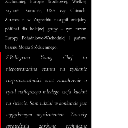
Zachodniej, Europie Środkowej, Wielkiej 
Brytanii, Kanadzie, USA czy Chinach. 
8.11.2022 r. w Zagrzebiu nastąpił oficjalny 
półfinał dla kolejnej grupy – tym razem 
Europy Południowo-Wschodniej i państw 
basenu Morza Śródziemnego.
S.Pellegrino Young Chef to 
niepowtarzalna szansa na zyskanie 
rozpoznawalności oraz zawalczenie o 
tytuł najlepszego młodego szefa kuchni 
na świecie. Sam udział w konkursie jest 
wyjątkowym wyróżnieniem. Zawody 
sprawdzają zarówno techniczne 