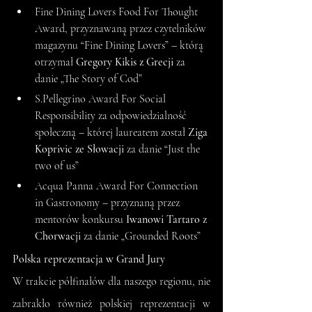
Fine Dining Lovers Food For Thought 
Award, przyznawaną przez czytelników 
magazynu “Fine Dining Lovers” – którą 
otrzymał 
Gregory Kikis z Grecji
 za 
danie „The Story of Cod”
S.Pellegrino Award For Social 
Responsibility za odpowiedzialność 
społeczną – której laureatem został 
Ziga 
Koprivic ze Słowacji
 za danie “Just the 
two of us”
Acqua Panna Award For Connection 
in Gastronomy – przyznaną przez 
mentorów konkursu 
Iwanowi Tartaro z 
Chorwacji
 za danie „Grounded Roots”
Polska reprezentacja w Grand Jury
W trakcie półfinałów dla naszego regionu, nie 
zabrakło również polskiej reprezentacji w 