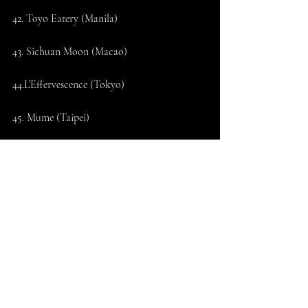
42. Toyo Eatery (Manila)
43. Sichuan Moon (Macao)
44.L’Effervescence (Tokyo)
45. Mume (Taipei)
46. Baan Tepa (Bangkok)
47. Born & Bred (Seoul)
48. Metiz (Manila)
49. Caprice (Hong Kong)
50. Refer (Beijing)