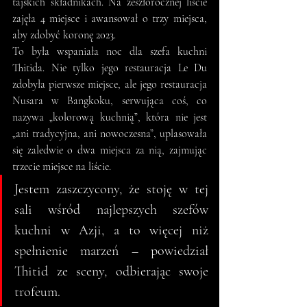
tajskich składnikach. Na zeszłorocznej liście 
zajęła 4 miejsce i awansował o trzy miejsca, 
aby zdobyć koronę 2023.
To była wspaniała noc dla szefa kuchni 
Thitida. Nie tylko jego restauracja Le Du 
zdobyła pierwsze miejsce, ale jego restauracja 
Nusara w Bangkoku, serwująca coś, co 
nazywa „kolorową kuchnią”, która nie jest 
„ani tradycyjna, ani nowoczesna”, uplasowała 
się zaledwie o dwa miejsca za nią, zajmując 
trzecie miejsce na liście.
Jestem zaszczycony, że stoję w tej 
sali wśród najlepszych szefów 
kuchni w Azji, a to więcej niż 
spełnienie marzeń – powiedział 
Thitid ze sceny, odbierając swoje 
trofeum.