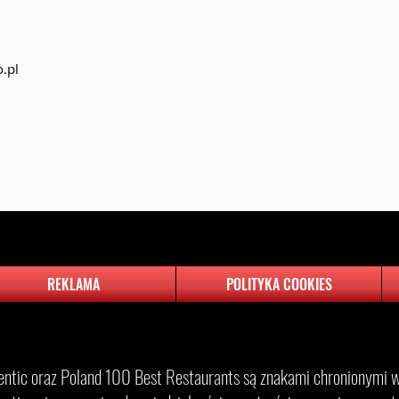
.pl
REKLAMA
POLITYKA COOKIES
entic oraz Poland 100 Best Restaurants są znakami chronionymi w 