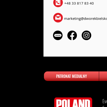
+48 33 817 83 40
marketing@dworekbielsko
PATRONAT MEDIALNY
Ev