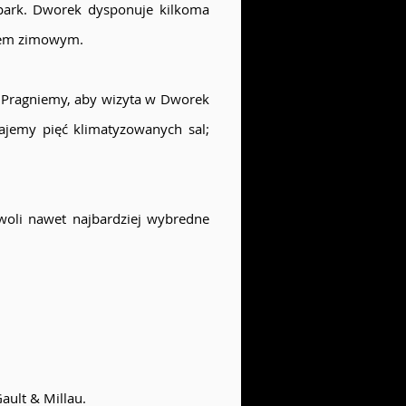
 park. Dworek dysponuje kilkoma
odem zimowym.
 Pragniemy, aby wizyta w Dworek
ajemy pięć klimatyzowanych sal;
oli nawet najbardziej wybredne
ult & Millau.