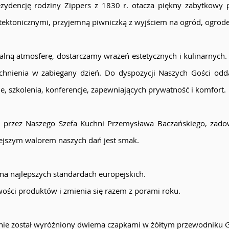
ezydencję rodziny Zippers z 1830 r. otacza piękny zabytkowy
itektonicznymi, przyjemną piwniczką z wyjściem na ogród, ogr
ną atmosferę, dostarczamy wrażeń estetycznych i kulinarnych.
chnienia w zabiegany dzień. Do dyspozycji Naszych Gości odd
e, szkolenia, konferencje, zapewniających prywatność i komfort.
przez Naszego Szefa Kuchni Przemysława Baczańskiego, zadow
ejszym walorem naszych dań jest smak.
t na najlepszych standardach europejskich.
ości produktów i zmienia się razem z porami roku.
ie został wyróżniony dwiema czapkami w żółtym przewodniku Ga