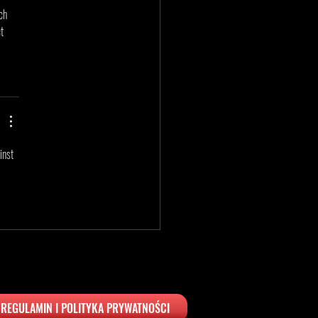
ch 
t 
inst 
REGULAMIN I POLITYKA PRYWATNOŚCI