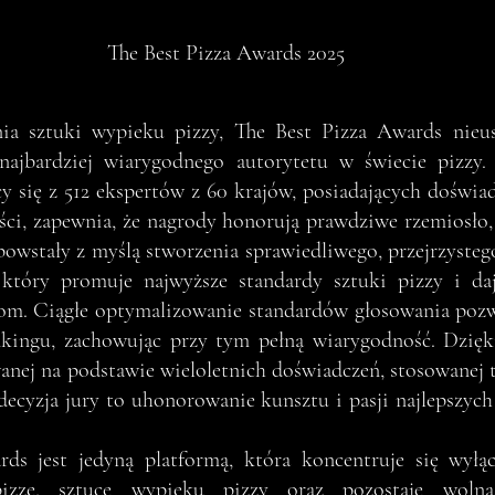
The Best Pizza Awards 2025
ia sztuki wypieku pizzy, The Best Pizza Awards nieus
najbardziej wiarygodnego autorytetu w świecie pizzy. 
cy się z 512 ekspertów z 60 krajów, posiadających doświa
ści, zapewnia, że nagrody honorują prawdziwe rzemiosło, 
owstały z myślą stworzenia sprawiedliwego, przejrzystego
który promuje najwyższe standardy sztuki pizzy i daj
om. Ciągłe optymalizowanie standardów głosowania pozwa
nkingu, zachowując przy tym pełną wiarygodność. Dzięki
nej na podstawie wieloletnich doświadczeń, stosowanej t
ecyzja jury to uhonorowanie kunsztu i pasji najlepszych 
ds jest jedyną platformą, która koncentruje się wyłącz
pizzę, sztuce wypieku pizzy oraz pozostaje wol