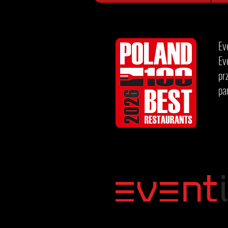
Ev
Ev
pr
pa