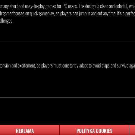
many short and easy-to-play games for PC users. The design is clean and colorful, whi
 game focuses on quick gameplay, so players can jump in and out anytime. It’s a perfec
allenges. 
h tension and excitement, as players must constantly adapt to avoid traps and survive aga
REKLAMA
POLITYKA COOKIES