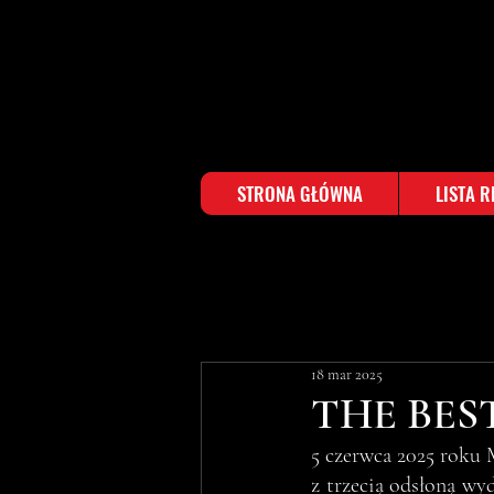
STRONA GŁÓWNA
LISTA 
18 mar 2025
THE BES
5 czerwca 2025 roku 
z trzecią odsłoną wy