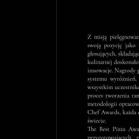
Z misją pielęgnowan
swoją pozycję jako 
głosujących, składają
kulinarnej doskonało
innowacje. Nagrody p
systemu wyróżnień, 
wszystkim uczestnik
proces tworzenia ra
metodologii opracowa
Chef Awards, każda d
świecie.
The Best Pizza Awar
przygotowujących 