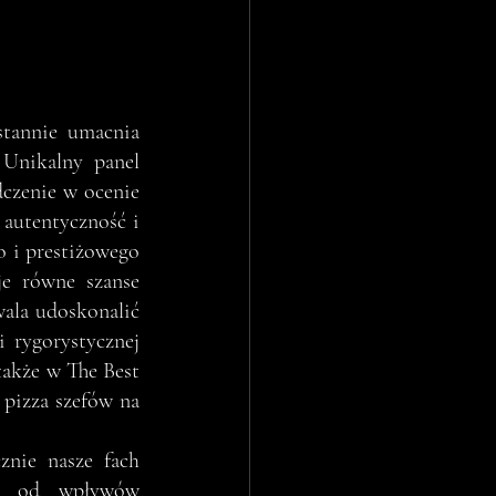
tannie umacnia 
Unikalny panel 
dczenie w ocenie 
autentyczność i 
 i prestiżowego 
e równe szanse 
la udoskonalić 
 rygorystycznej 
akże w The Best 
pizza szefów na 
nie nasze fach 
na od wpływów 