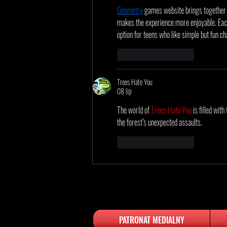
Geometry
 games website brings together 
makes the experience more enjoyable. Each
option for teens who like simple but fun ch
Polub
Odpowiedz
Trees Hate You
08 lip
The world of 
Trees Hate You
 is filled wit
the forest’s unexpected assaults.
Polub
Odpowiedz
PATRONAT MEDIALNY