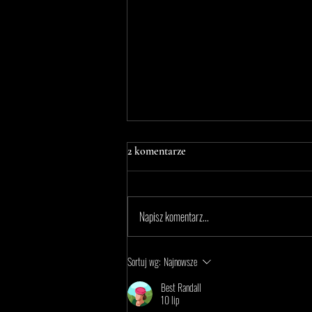
2 komentarze
Napisz komentarz...
Siódma edycja festiwalu
Sortuj wg:
Najnowsze
Zamojskie Winogranie 2026
Best Randall
10 lip