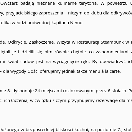
Owczarz badają nieznane kulinarne terytoria. W powietrzu u
wy, przyjacielskiego zaproszenia – niczym do klubu dla odkrywc
stolika w łodzi podwodnej kapitana Nemo.
oda. Odkrycie. Zaskoczenie. Wizyta w Restauracji Steampunk w P
ętali je i dzielili się nim równie chętnie, co wspomnieniami 
mi świat cudów jest na wyciągnięcie ręki. By doświadczyć i
 dla wygody Gości oferujemy jednak także menu à la carte.
mie 8. dysponuje 24 miejscami rozlokowanymi przez 6 stołach. Pr
ci ich łączenia, w związku z czym przyjmujemy rezerwacje dla m
żonego w bezpośredniej bliskości kuchni, na poziomie 7., stołu