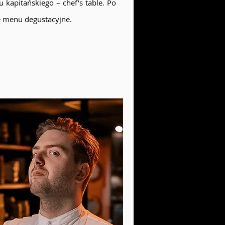
 kapitańskiego – chef’s table. Po
e menu degustacyjne.