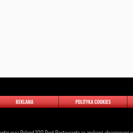
REKLAMA
POLITYKA COOKIES
entic oraz Poland 100 Best Restaurants są znakami chronionymi w 