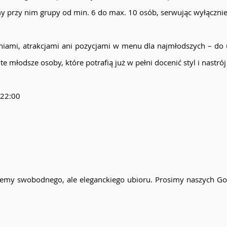
my przy nim grupy od min. 6 do max. 10 osób, serwując wyłączni
eniami, atrakcjami ani pozycjami w menu dla najmłodszych – do
e młodsze osoby, które potrafią już w pełni docenić styl i nastrój
 22:00
emy swobodnego, ale eleganckiego ubioru. Prosimy naszych Goś