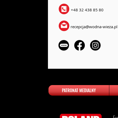
+48 32 438 85 80
recepcja@wodna-wieza.pl
PATRONAT MEDIALNY
Ev