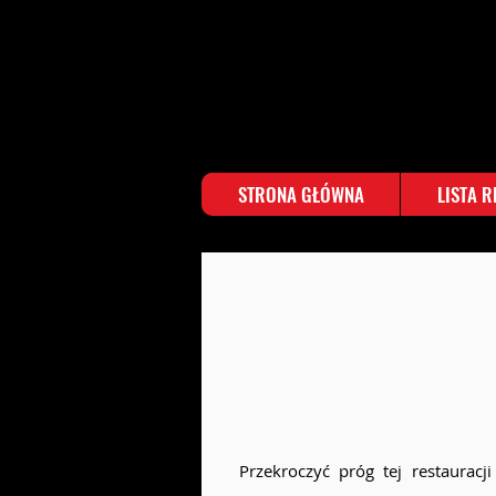
STRONA GŁÓWNA
LISTA 
Przekroczyć próg tej restauracj