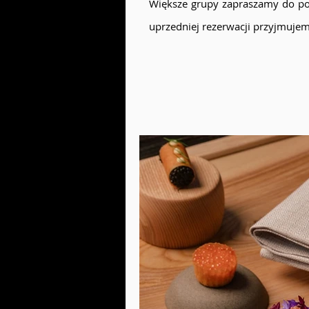
Większe grupy zapraszamy do poło
uprzedniej rezerwacji przyjmuje