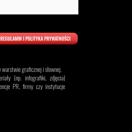
REGULAMIN I POLITYKA PRYWATNOŚCI
warstwie graficznej i słownej.
ały (np. infografiki, zdjęcia)
ncje PR, firmy czy instytucje