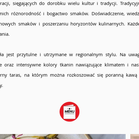
cji, sięgających do dorobku wielu kultur i tradycji. Tradycy
ch różnorodność i bogactwo smaków. Doświadczenie, wiedza
 nowych smaków i poszerzaniu horyzontów kulinarnych. Każde
ania.
ła jest przytulne i utrzymane w regionalnym stylu. Na uwag
 oraz intensywne kolory tkanin nawiązujące klimatem i nast
larny taras, na którym można rozkoszować się poranną kaw
y.