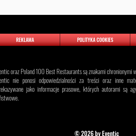
REKLAMA
POLITYKA COOKIES
entic oraz Poland 100 Best Restaurants są znakami chronionymi w 
entic nie ponosi odpowiedzialności za treści oraz inne materi
zekazywane jako informacje prasowe, których autorami są age
ństwowe.
© 2026 by Eventic