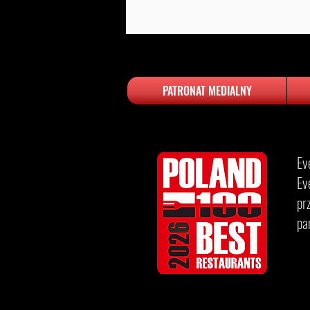
PATRONAT MEDIALNY
Ev
Ev
pr
pa