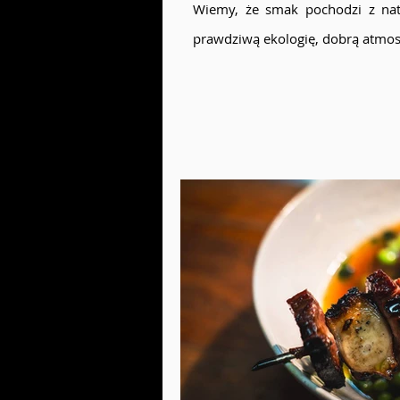
Wiemy, że smak pochodzi z nat
prawdziwą ekologię, dobrą atmosf