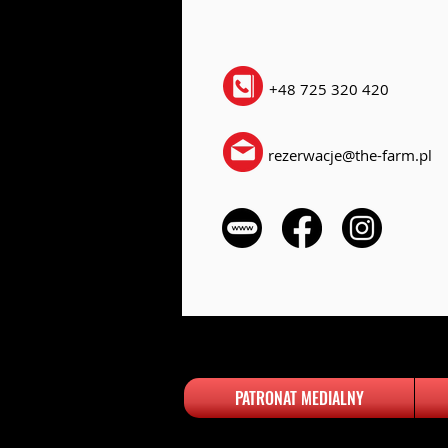
+48 725 320 420
rezerwacje@the-farm.pl
PATRONAT MEDIALNY