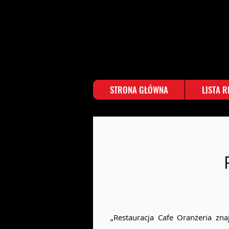
STRONA GŁÓWNA
LISTA 
„Restauracja Cafe Oranżeria zn