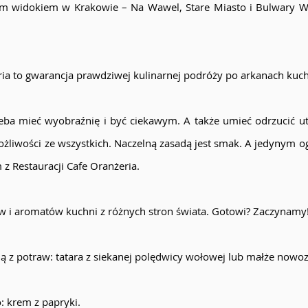
zym widokiem w Krakowie – Na Wawel, Stare Miasto i Bulwary 
ria to gwarancja prawdziwej kulinarnej podróży po arkanach kuchn
zeba mieć wyobraźnię i być ciekawym. A także umieć odrzucić ut
żliwości ze wszystkich. Naczelną zasadą jest smak. A jedynym o
z Restauracji Cafe Oranżeria.
w i aromatów kuchni z różnych stron świata. Gotowi? Zaczynamy
 z potraw: tatara z siekanej polędwicy wołowej lub małże nowoz
: krem z papryki.