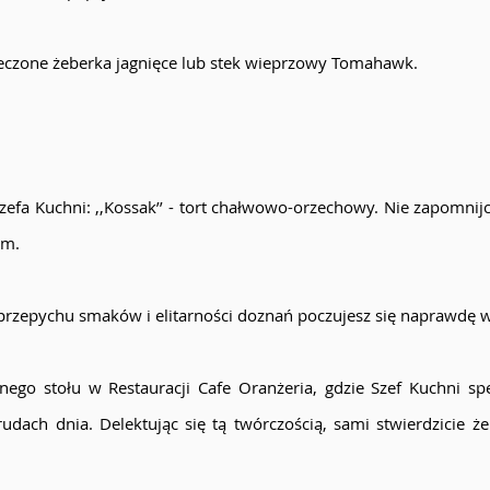
eczone żeberka jagnięce lub stek wieprzowy Tomahawk.
zefa Kuchni: ,,Kossak’’ - tort chałwowo-orzechowy. Nie zapomn
em.
 przepychu smaków i elitarności doznań poczujesz się naprawdę 
nego stołu w Restauracji Cafe Oranżeria, gdzie Szef Kuchni sp
ach dnia. Delektując się tą twórczością, sami stwierdzicie że