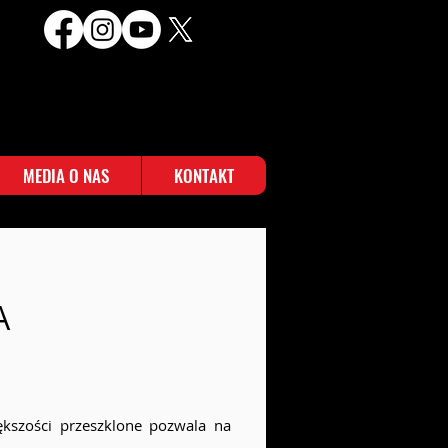
MEDIA O NAS
KONTAKT
A
ększości przeszklone pozwala na