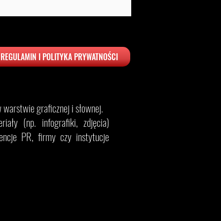
REGULAMIN I POLITYKA PRYWATNOŚCI
warstwie graficznej i słownej.
ały (np. infografiki, zdjęcia)
ncje PR, firmy czy instytucje