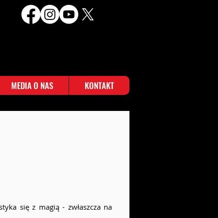
MEDIA O NAS
KONTAKT
styka się z magią - zwłaszcza na