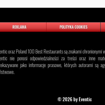
REKLAMA
POLITYKA COOKIES
entic oraz Poland 100 Best Restaurants są znakami chronionymi w 
entic nie ponosi odpowiedzialności za treści oraz inne materi
zekazywane jako informacje prasowe, których autorami są age
ństwowe.
© 2026 by Eventic