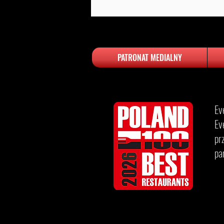
PATRONAT MEDIALNY
Ev
Ev
pr
pa