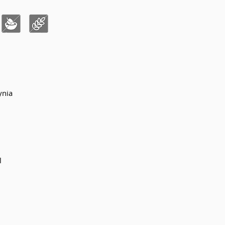
ynia
l