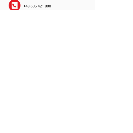
+48 605 421 800
restauracja@wroclawska.com.pl