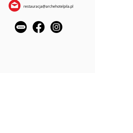
restauracja@archehotelpila.pl