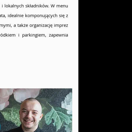
h i lokalnych składników. W menu
ata, idealnie komponujących się z
mymi, a także organizację imprez
ródkiem i parkingiem, zapewnia