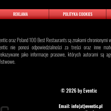
REKLAMA
POLITYKA COOKIES
entic oraz Poland 100 Best Restaurants są znakami chronionymi w 
entic nie ponosi odpowiedzialności za treści oraz inne materi
zekazywane jako informacje prasowe, których autorami są age
ństwowe.
© 2026 by Eventic
Email: info(at)eventic.pl