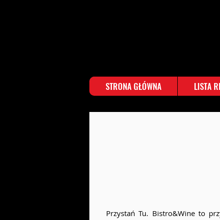
STRONA GŁÓWNA
LISTA 
Przystań Tu. Bistro&Wine to prz