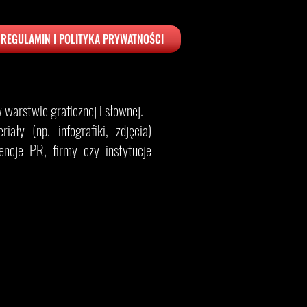
REGULAMIN I POLITYKA PRYWATNOŚCI
warstwie graficznej i słownej.
ały (np. infografiki, zdjęcia)
ncje PR, firmy czy instytucje