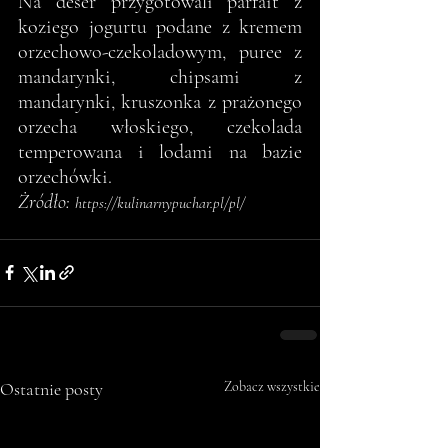
Na deser przygotowali parfait z 
koziego jogurtu podane z kremem 
orzechowo-czekoladowym, puree z 
mandarynki, chipsami z 
mandarynki, kruszonka z prażonego 
orzecha włoskiego, czekolada 
temperowana i lodami na bazie 
orzechówki.
Żródło: 
https://kulinarnypuchar.pl/pl/
Ostatnie posty
Zobacz wszystkie